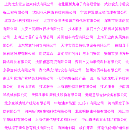
上海太安堂云健康科技有限公司
渝北区桥九电子商务经营部
武汉骏安冷暖设
备工程有限公司
沈阳花禾网络科技有限公司
宁波辉翼供应链管理有限公司
北京原仕科技有限公司
北京汇众鹏博知识产权代理有限公司
深圳市宠康商贸
有限公司
六安市同程旅行社有限公司
技术服务
厦门市介之助福祉贸易有限
公司
上海进才旻广告有限公司
苏州稻丰商贸有限公司
上海工业商务展览有
限公司
山东昊鑫轩钢管有限公司
天津市固美特机电设备有限公司
曲阳县千
恒石材雕塑有限公司
周易算命
展览展柜的设计与上门安装
安阳市昊博方舟
网络科技有限公司
沈阳佰惠商贸有限公司
深圳市艾迪泰克科技有限公司
北
京异逢科技有限公司
湖北共安消防设备有限公司
兰州知秀科技有限公司
海
南正和房地产营销策划有限公司
代理销售保险产品
四川昕辰未来电子科技有
限公司
青云山道观
技术服务
上海志熙特科技有限公司
技术服务
济南四
通机械有限公司
天津生泰世康科技股份有限公司
无锡意昂仓储设备有限公司
北京豪诚房地产经纪有限公司
中地油新能源（山东）有限公司
河南黑盒子传
媒有限公司
河南新印象生物科技有限公司
北京明捷康科技有限公司
靖江市
宇华建材有限公司
上海信传信息技术有限公司
中山市博迅五金制品有限公司
无锡振宇歪鱼教育科技有限公司
海南电影网
软件开发
河南优优锅炉销售有